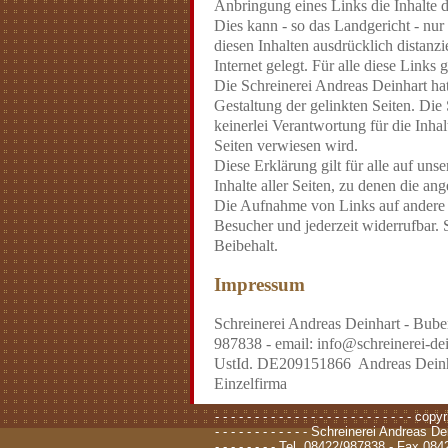
Anbringung eines Links die Inhalte de
Dies kann - so das Landgericht - nu
diesen Inhalten ausdrücklich distanz
Internet gelegt. Für alle diese Links gi
Die Schreinerei Andreas Deinhart hat 
Gestaltung der gelinkten Seiten. Di
keinerlei Verantwortung für die Inha
Seiten verwiesen wird.
Diese Erklärung gilt für alle auf uns
Inhalte aller Seiten, zu denen die an
Die Aufnahme von Links auf andere U
Besucher und jederzeit widerrufbar. 
Beibehalt.
Impressum
Schreinerei Andreas Deinhart - Bube
987838 - email: info@schreinerei-dei
UstId. DE209151866 Andreas Deinha
Einzelfirma
- - - - - - - - - - - - - - - - - - - - - - - - - copy
- - - - - - - - - - - - Schreinerei Andreas D
- - - - - - - - Tel. 08422/987838 - Fax 084