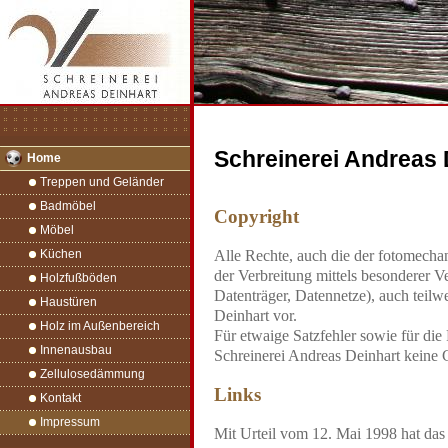
Schreinerei Andreas 
Home
Treppen und Geländer
Badmöbel
Copyright
Möbel
Alle Rechte, auch die der fotomecha
Küchen
der Verbreitung mittels besonderer V
Holzfußböden
Datenträger, Datennetze), auch teilwe
Haustüren
Deinhart vor.
Holz im Außenbereich
Für etwaige Satzfehler sowie für die
Innenausbau
Schreinerei Andreas Deinhart keine
Zellulosedämmung
Links
Kontakt
Impressum
Mit Urteil vom 12. Mai 1998 hat das